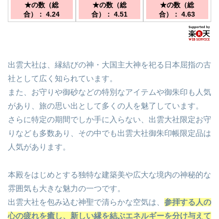
『出雲大社前駅』
包まれて天然温泉で
★の数（総
★の数（総
★の数（総
徒歩15分・ＪＲ
リフレッシュ／ＪＲ
合）： 4.24
合）： 4.51
合）： 4.63
『出雲市駅』→『出
江南駅よりお車で約
雲大社』行きバス
５分 送迎をご希望
20分（正門前下車
の際は事前にお問い
徒歩8分）
合わせ下さい。時間
帯や状況によって送
出雲大社は、縁結びの神・大国主大神を祀る日本屈指の古
迎できない場合がご
ざいます
社として広く知られています。
また、お守りや御砂などの特別なアイテムや御朱印も人気
があり、旅の思い出として多くの人を魅了しています。
さらに特定の期間でしか手に入らない、出雲大社限定お守
りなども多数あり、その中でも出雲大社御朱印帳限定品は
人気があります。
本殿をはじめとする独特な建築美や広大な境内の神秘的な
雰囲気も大きな魅力の一つです。
出雲大社を包み込む神聖で清らかな空気は、
参拝する人の
心の疲れを癒し、新しい縁を結ぶエネルギーを分け与えて