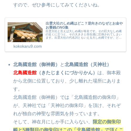
すので、ぜひ参考にしてみてくださいね。
出雲大社のしめ縄はどこ？逆向きのなぜとお金や
お賽銭のNG集
出雲大社と言えば大しめ縄が有名です。その巨大なしめ縄
の近くに立つと、その大きさと存在感に圧倒されてしまい
ます。出雲大社の代名詞ともいえる大しめ縄ですが、どこ
にあるかご存知ですか？出雲大社を訪れた人から「大しめ
縄が小さかった」という声が聞こえ...
kokokaru9.com
北島國造館（御神殿）
と
北島國造館（天神社）
北島國造館
（きたじまくにづかりかん）
は、御本殿
から北側に位置しており、少し離れた場所にありま
す。
北島國造館（御神殿）では「北島國造館の御朱印」
が、天神社では「天神社の御朱印」を頂け、それぞ
れが独自の神聖な雰囲気を持っています。
そして、神在月にしか手に入らない、
限定の御朱印
帳と5種類目の御朱印はこの「北島國造館」で頂くこ