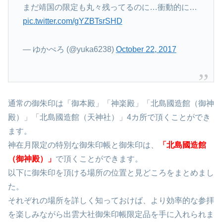
まだ靖国の限定も丸々残ってるのに…衝動的に…
pic.twitter.com/gYZBTsrSHD
— ゆかぺろ (@yuka6238)
October 22, 2017
通常の御朱印は「御本殿」「神楽殿」「北島國造館（御神
殿）」「北島國造館（天神社）」4カ所で頂くことができ
ます。
神在月限定の特別な御朱印帳と御朱印は、
「北島國造館
（御神殿）」
で頂くことができます。
以下に御朱印を頂ける場所の位置と見どころをまとめまし
た。
それぞれの場所を詳しく知っておけば、より効率的な参拝
を楽しみながら出雲大社御朱印帳限定品を手に入れられま