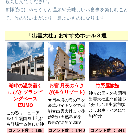
も楽しんでください。
参拝後にはゆっくりと温泉や美味しいお食事を楽しむこと
で、旅の思い出がより一層よいものになります。
「出雲大社」おすすめホテル３選
湖畔の温泉宿く
お宿 月夜のうさ
竹野屋旅館
にびき グランピ
ぎ(共立リゾート)
神々の国への玄関宿
ングベース
出雲大社正門前徒歩
★日本海の海の幸を
1分！／JR出雲市駅
IZUMO
豪華バイキングで堪
よりお車・バスにて
能★出雲大社まで徒
この春リニューア
約20分
歩8分♪天然温泉を
ル！出雲国風土記に
多彩な湯船で満喫！
も登場する美しい神
／最寄駅：一畑電車
西湖。雄大な景色に
コメント数 ： 188
コメント数 ： 1440
コメント数 ： 341