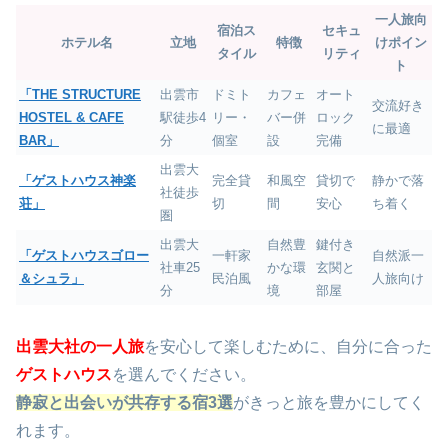
一人旅向
宿泊ス
セキュ
ホテル名
立地
特徴
けポイン
タイル
リティ
ト
「THE STRUCTURE
出雲市
ドミト
カフェ
オート
交流好き
HOSTEL & CAFE
駅徒歩4
リー・
バー併
ロック
に最適
BAR」
分
個室
設
完備
出雲大
「ゲストハウス神楽
完全貸
和風空
貸切で
静かで落
社徒歩
荘」
切
間
安心
ち着く
圏
出雲大
自然豊
鍵付き
「ゲストハウスゴロー
一軒家
自然派一
社車25
かな環
玄関と
＆シュラ」
民泊風
人旅向け
分
境
部屋
出雲大社の一人旅
を安心して楽しむために、自分に合った
ゲストハウス
を選んでください。
静寂と出会いが共存する宿3選
がきっと旅を豊かにしてく
れます。