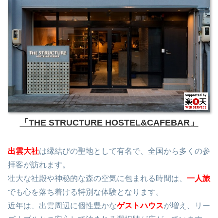
「THE STRUCTURE HOSTEL&CAFEBAR」
出雲大社
は縁結びの聖地として有名で、全国から多くの参
拝客が訪れます。
壮大な社殿や神秘的な森の空気に包まれる時間は、
一人旅
でも心を落ち着ける特別な体験となります。
近年は、出雲周辺に個性豊かな
ゲストハウス
が増え、リー