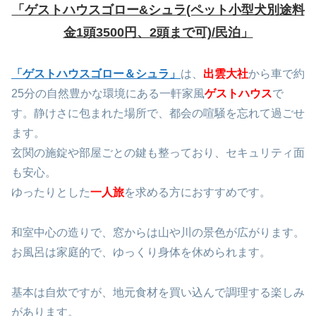
「ゲストハウスゴロー&シュラ(ペット小型犬別途料
金1頭3500円、2頭まで可)/民泊」
「ゲストハウスゴロー＆シュラ」
は、
出雲大社
から車で約
25分の自然豊かな環境にある一軒家風
ゲストハウス
で
す。静けさに包まれた場所で、都会の喧騒を忘れて過ごせ
ます。
玄関の施錠や部屋ごとの鍵も整っており、セキュリティ面
も安心。
ゆったりとした
一人旅
を求める方におすすめです。
和室中心の造りで、窓からは山や川の景色が広がります。
お風呂は家庭的で、ゆっくり身体を休められます。
基本は自炊ですが、地元食材を買い込んで調理する楽しみ
があります。