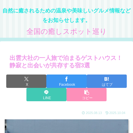
自然に癒されるための温泉や美味しいグルメ情報など
をお知らせします。
全国の癒しスポット巡り
出雲大社の一人旅で泊まるゲストハウス！
静寂と出会いが共存する宿3選
X
Facebook
はてブ
LINE
コピー
2025.08.13
2025.10.04