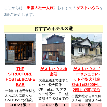
ここからは、
出雲大社一人旅
におすすめの
ゲストハウス
を
3軒ご紹介します。
おすすめホテル３選
THE
ゲストハウス神
ゲストハウスゴ
STRUCTURE
楽荘
ロー&シュラ(ペ
HOSTEL&CAFE
ット小型犬別途
大注連縄まで徒歩１
BAR
料金1頭3500円、
０分。愛犬同伴
OK！完全バリアフ
2頭まで可)/民泊
一階には地元食材も
リー対応の一日一組
ふんだんに使った
出雲大社から車で約
貸切り７名様までの
CAFE BARも併設。
２５分、県道３９号
お宿です。／一畑電
お洒落な個室もあり
コメント数 ：
コメント数 ： 1
コメント数 ： 2
線沿いで、山や川の