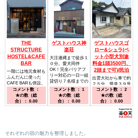
THE
ゲストハウス神
ゲストハウスゴ
STRUCTURE
楽荘
ロー&シュラ(ペ
HOSTEL&CAFE
ット小型犬別途
大注連縄まで徒歩１
BAR
料金1頭3500円、
０分。愛犬同伴
OK！完全バリアフ
2頭まで可)/民泊
一階には地元食材も
リー対応の一日一組
ふんだんに使った
出雲大社から車で約
貸切り７名様までの
CAFE BARも併設。
２５分、県道３９号
お宿です。／一畑電
お洒落な個室もあり
コメント数 ：
コメント数 ： 1
コメント数 ： 2
線沿いで、山や川の
鉄出雲大社前駅より
ビジネス利用にも最
★の数（総
★の数（総
★の数（総
自然に囲まれた山間
徒歩約１０分
適。／出雲市駅より
合）： 0.00
合）： 0.00
合）： 0.00
部に位置した一軒家
徒歩にて約５分
の【民泊】／江南駅
から車で約６分
それぞれの宿の魅力を整理しました。