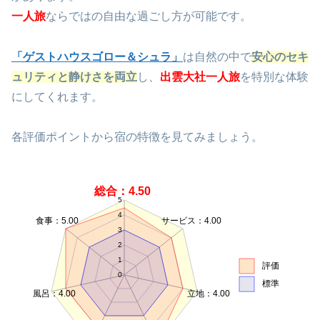
一人旅
ならではの自由な過ごし方が可能です。
「ゲストハウスゴロー＆シュラ」
は自然の中で
安心のセキ
ュリティと静けさを両立
し、
出雲大社一人旅
を特別な体験
にしてくれます。
各評価ポイントから宿の特徴を見てみましょう。
総合：4.50
5
4
食事：5.00
サービス：4.00
3
2
1
評価
0
標準
風呂：4.00
立地：4.00