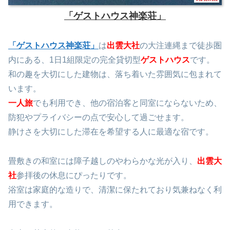
「ゲストハウス神楽荘」
「ゲストハウス神楽荘」
は
出雲大社
の大注連縄まで徒歩圏
内にある、1日1組限定の完全貸切型
ゲストハウス
です。
和の趣を大切にした建物は、落ち着いた雰囲気に包まれて
います。
一人旅
でも利用でき、他の宿泊客と同室にならないため、
防犯やプライバシーの点で安心して過ごせます。
静けさを大切にした滞在を希望する人に最適な宿です。
畳敷きの和室には障子越しのやわらかな光が入り、
出雲大
社
参拝後の休息にぴったりです。
浴室は家庭的な造りで、清潔に保たれており気兼ねなく利
用できます。