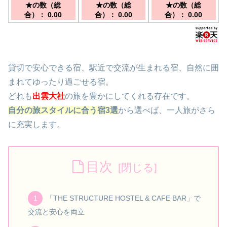
鉄出雲大社前駅より
ビジネス利用にも最
★の数（総
★の数（総
★の数（総
自然に囲まれた山間
徒歩約１０分
適。／出雲市駅より
合）： 0.00
合）： 0.00
合）： 0.00
部に位置した一軒家
徒歩にて約５分
の【民泊】／江南駅
から車で約６分
貸切で安心できる宿、駅近で交流が生まれる宿、自然に囲
まれてゆったり過ごせる宿。
どれも
出雲大社
の旅を豊かにしてくれる存在です。
自分の旅スタイルに合う宿3選
から選べば、一人旅がさら
に充実します。
目次
「THE STRUCTURE HOSTEL & CAFE BAR」で
交流と安心を両立