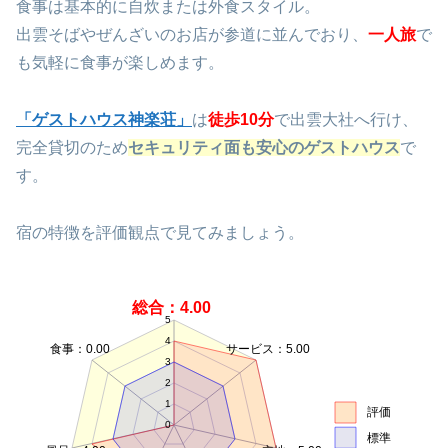
食事は基本的に自炊または外食スタイル。
出雲そばやぜんざいのお店が参道に並んでおり、
一人旅
で
も気軽に食事が楽しめます。
「ゲストハウス神楽荘」
は
徒歩10分
で出雲大社へ行け、
完全貸切のため
セキュリティ面も安心のゲストハウス
で
す。
宿の特徴を評価観点で見てみましょう。
総合：4.00
5
4
食事：0.00
サービス：5.00
3
2
1
評価
0
標準