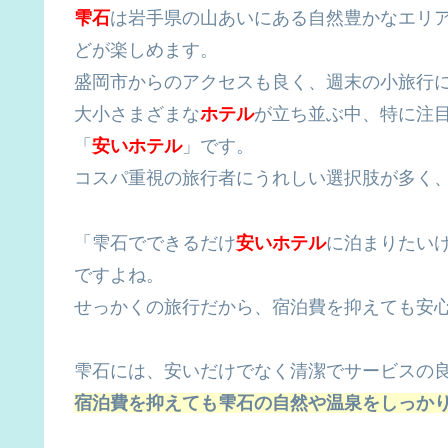
雫石
は岩手県の山あいにある自然豊かなエリ
どが楽しめます。
盛岡市からのアクセスも良く、週末の小旅行
大小さまざまな
ホテル
が立ち並ぶ中、特に注
「
安い
ホテル
」です。
コスパ重視の旅行者にうれしい選択肢が多く
「雫石でできるだけ
安いホテル
に泊まりたい
ですよね。
せっかくの旅行だから、宿泊費を抑えても安
雫石には、安いだけでなく清潔でサービスの
宿泊費を抑えても雫石の自然や温泉をしっか