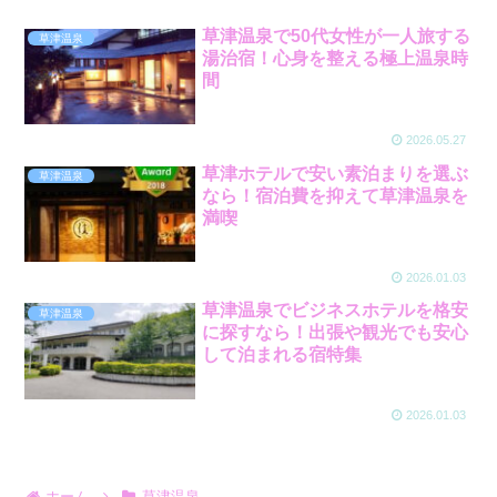
草津温泉で50代女性が一人旅する
草津温泉
湯治宿！心身を整える極上温泉時
間
2026.05.27
草津ホテルで安い素泊まりを選ぶ
草津温泉
なら！宿泊費を抑えて草津温泉を
満喫
2026.01.03
草津温泉でビジネスホテルを格安
草津温泉
に探すなら！出張や観光でも安心
して泊まれる宿特集
2026.01.03
ホーム
草津温泉